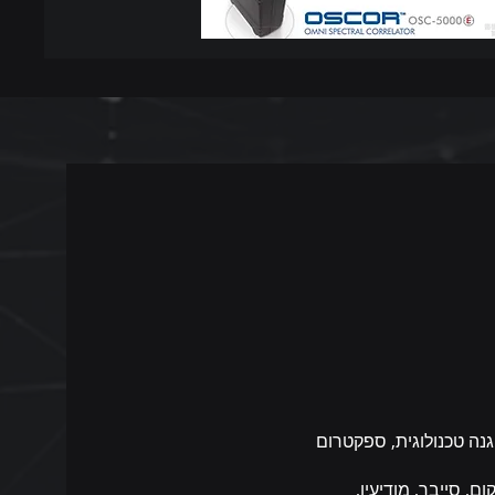
נה טכנולוגית, ספקטרום
ה, טלקום, סייבר, מודיעין,