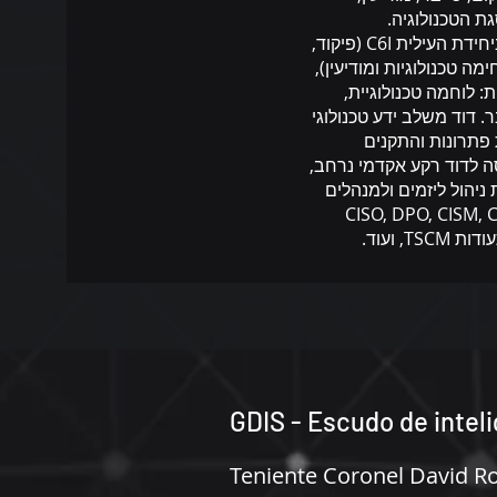
ת הטכנולוגיה.
את שירותו בצה"ל, עשה דוד רום\ בין היתר, ביחידת העילית C6I (פיקוד,
 טכנולוגיות ומודיעין),
: לוחמה טכנולוגיית,
. דוד משלב ידע טכנולוגי
 פתרונות והתקנים
ה לדוד רקע אקדמי נרחב,
ניהול ליזמים ולמנהלים
וניברסיטת תל אביב, הסמכות CISO, DPO, CISM, CPE,
GDIS - Escudo de intel
Teniente Coronel David 