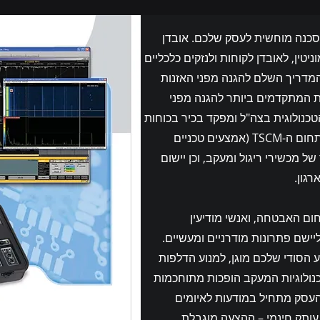
 סכנה מוחשית לעסק שלכם. אובדן
יטין, לאובדן לקוחות ולנזקים כלכליים
"המדריך השלם להגנה מפני האזנות
ות המתקדמים ביותר להגנה מפני
טכנולוגית בצה"ל ומפקד בכיר בכוחות
C6ISR, חולק ידע וניסיון מעשי רב שנים בתחום ה-TSCM (אמצעים טכניים
ל מכשירי ריגול ומעקב, וכן יישום
רגון.
ם האבטחה, ואנשי מודיעין
ישם פתרונות מודרניים ומעשיים.
הסודי שלכם מוגן, למנוע הדלפות
נולוגיות המעקב הופכות מתוחכמות
העסק מתחיל במודעות לאיומים
עותק חינמי – ההצעה מוגבלת