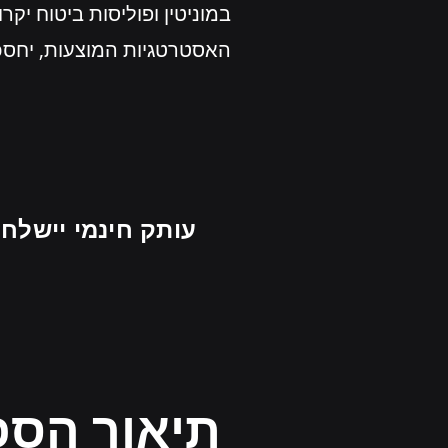
במוניטין ופוליסות ביטוח יקר
האסטרטגיות המוצעות, יחסכ
עותק חינמי יישלח ל-100 הלקוחות הראש
תיאור הספ